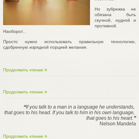
Но зубрежка не
обязана быть
скучной, нудной и
противной.
Наоборот...
Просто нужно использовать правильную технологию,
сдобренную изрядной порцией желания.
Продолжить чтение
Продолжить чтение
❝If you talk to a man in a language he understands,
that goes to his head. If you talk to him in his own language,
that goes to his heart.❞
Nelson Mandela
Продолжить чтение