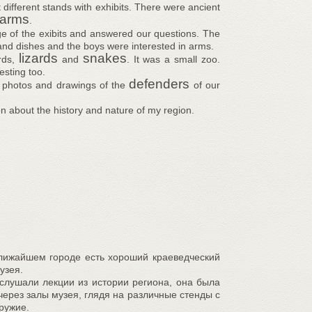
different stands with exhibits. There were ancient
arms
.
e of the exibits and answered our questions. The
and dishes and the boys were interested in arms.
lizards
snakes
rds,
and
. It was a small zoo.
esting too.
defenders
, photos and drawings of the
of our
on about the history and nature of my region.
ближайшем городе есть хороший краеведческий
узея.
слушали лекции из истории региона, она была
через залы музея, глядя на различные стенды с
ружие.