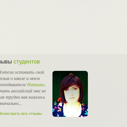
зывы
студентов
Хотела оставить свой
тзыв о школе и моем
реподавателе
Наталье
.
чить английский мне не
ак трудно как казалось
значально...
осмотреть все отзывы