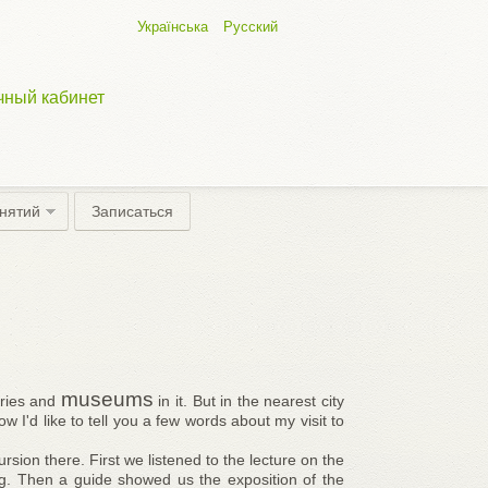
Українська
Русский
чный кабинет
анятий
Записаться
museums
eries and
in it. But in the nearest city
 I'd like to tell you a few words about my visit to
rsion there. First we listened to the lecture on the
ing. Then a guide showed us the exposition of the