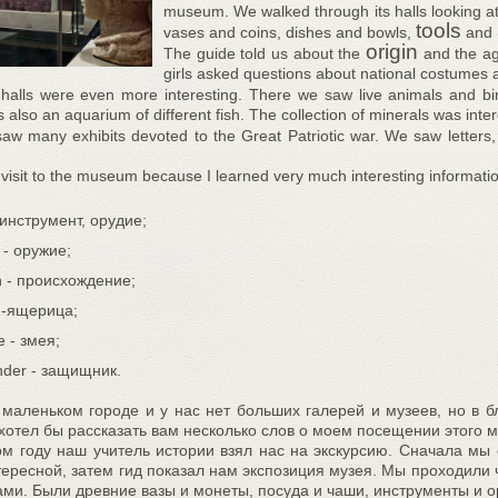
museum. We walked through its halls looking at 
tools
vases and coins, dishes and bowls,
and
origin
The guide told us about the
and the ag
girls asked questions about national costumes 
halls were even more interesting. There we saw live animals and bi
also an aquarium of different fish. The collection of minerals was inter
aw many exhibits devoted to the Great Patriotic war. We saw letters
y visit to the museum because I learned very much interesting informati
-инструмент, орудие;
 - оружие;
in - происхождение;
rd-ящерица;
e - змея;
nder - защищник.
 маленьком городе и у нас нет больших галерей и музеев, но в 
 хотел бы рассказать вам несколько слов о моем посещении этого м
м году наш учитель истории взял нас на экскурсию. Сначала мы 
тересной, затем гид показал нам экспозиция музея. Мы проходили 
ами. Были древние вазы и монеты, посуда и чаши, инструменты и о