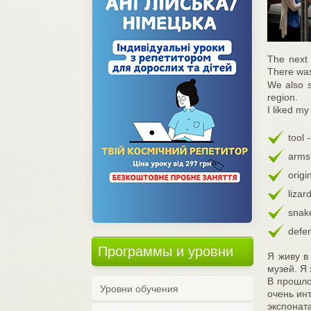
The next 
There was 
We also s
region.
I liked m
tool 
arms
orig
liza
snak
defe
Программы и уровни
Я живу в
музей. Я
В прошло
Уровни обучения
очень ин
экспонат