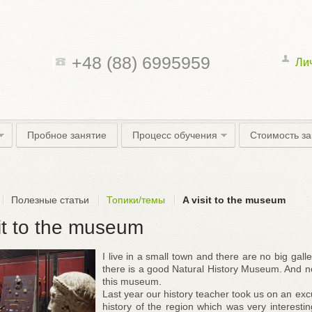
+48 (88) 6995959
Ли
Пробное занятие
Процесс обучения
Стоимость з
Полезные статьи
Топики/темы
A visit to the museum
sit to the museum
I live in a small town and there are no big gall
there is a good Natural History Museum. And now
this museum.
Last year our history teacher took us on an excu
history of the region which was very interest