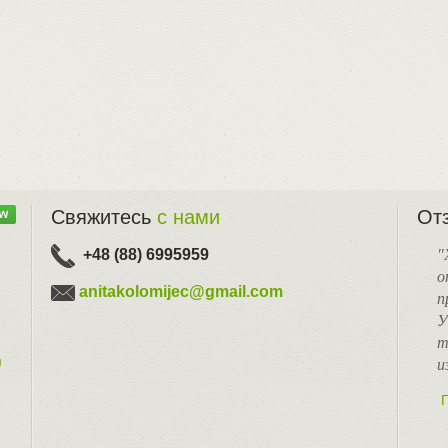
Свяжитесь
с нами
От
"
+48 (88) 6995959
о
anitakolomijec@gmail.com
п
У
т
м
и
П