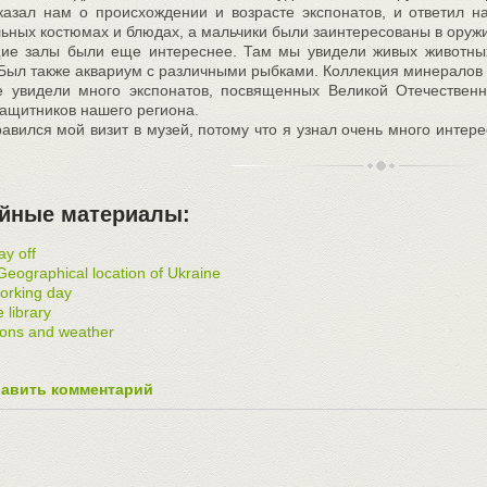
казал нам о происхождении и возрасте экспонатов, и ответил 
ьных костюмах и блюдах, а мальчики были заинтересованы в оруж
е залы были еще интереснее. Там мы увидели живых животных
 Был также аквариум с различными рыбками. Коллекция минералов 
 увидели много экспонатов, посвященных Великой Отечествен
защитников нашего региона.
авился мой визит в музей, потому что я узнал очень много инте
йные материалы:
y off
eographical location of Ukraine
orking day
e library
ons and weather
авить комментарий