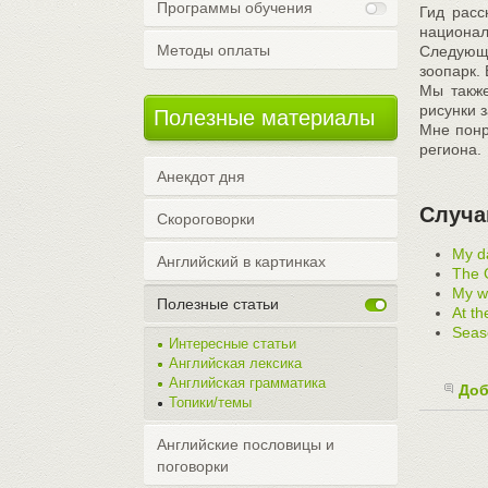
Программы обучения
Гид расс
национал
Методы оплаты
Следующи
зоопарк.
Мы также
рисунки 
Полезные материалы
Мне понр
региона.
Анекдот дня
Случа
Скороговорки
My da
Английский в картинках
The G
My w
Полезные статьи
At th
Seas
Интересные статьи
Английская лексика
Английская грамматика
Доб
Топики/темы
Английские пословицы и
поговорки