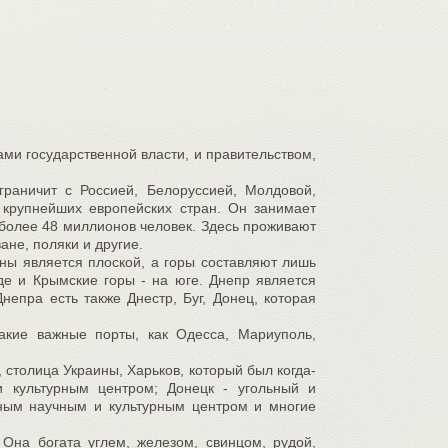
ами государственной власти, и правительством,
раничит с Россией, Белоруссией, Молдовой,
 крупнейших европейских стран. Он занимает
более 48 миллионов человек. Здесь проживают
ане, поляки и другие.
ны является плоской, а горы составляют лишь
де и Крымские горы - на юге. Днепр является
непра есть также Днестр, Буг, Донец, которая
акие важные порты, как Одесса, Мариуполь,
, столица Украины, Харьков, который был когда-
 культурным центром; Донецк - угольный и
пным научным и культурным центром и многие
 Она богата углем, железом, свинцом, рудой,