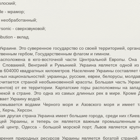
-плоский;
le - мрамор;
- необработанный;
rsonic - сверхзвуковой;
ibution - вклад.
 Украине. Это суверенное государство со своей территорией, орган
твенным гербом, Государственным флагом и гимном.
асположена в юго-восточной части Центральной Европы. Она г
 Словакией, Венгрией и Румынией. Украина является одной из
в 604000 квадратных километров. Население Украины составляет 
ных национальностей: украинцы, русские, евреи, белорусы, молдав
считается страной необыкновенной красоты. Большая часть Украи
ентов) от ее территории. Карпатские горы расположены на запа
рекой в стране. Это одна из самых длинных рек в мире. Кроме Д
вает Украину водой.
 омывается водами Черного моря и Азовского моря и имеет т
, Керчь, Херсон.
бая другая страна Украина имеет большие города, среди них г.Киев
ицей Украины, и теперь он является важным промышленным и
ий центр, Одесса - большой морской порт, Львов является кру
зрения природных ресурсов Украины является богатой страной.