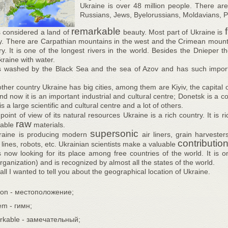
Ukraine is over 48 million people. There are p
Russians, Jews, Byelorussians, Moldavians, P
remarkable
f
s considered a land of
beauty. Most part of Ukraine is
tory. There are Carpathian mountains in the west and the Crimean mounta
ry. It is one of the longest rivers in the world. Besides the Dnieper 
kraine with water.
s washed by the Black Sea and the sea of Azov and has such import
ther country Ukraine has big cities, among them are Kiyiv, the capital o
nd now it is an important industrial and cultural centre; Donetsk is a 
 is a large scientific and cultural centre and a lot of others.
oint of view of its natural resources Ukraine is a rich country. It is ri
raw
uable
materials.
supersonic
raine is producing modern
air liners, grain harveste
contributio
lines, robots, etc. Ukrainian scientists make a valuable
s now looking for its place among free countries of the world. It i
ganization) and is recognized by almost all the states of the world.
 all I wanted to tell you about the geographical location of Ukraine.
tion - местоположение;
em - гимн;
rkable - замечательный;