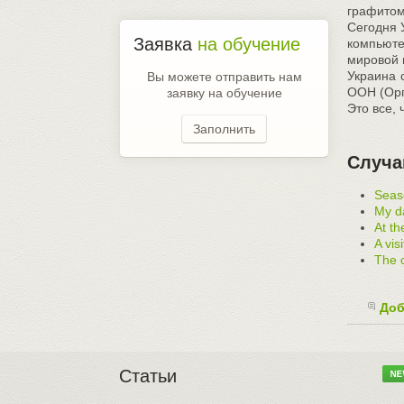
графитом
Сегодня 
Заявка
на обучение
компьюте
мировой 
Украина 
Вы можете отправить нам
ООН (Орг
заявку на обучение
Это все,
Заполнить
Случа
Seas
My da
At th
A vis
The c
Доб
Статьи