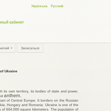
Українська
Русский
чный кабинет
анятий
Записаться
of Ukraine
th its own territory, its bodies of state and power,
anthem.
and
part of Central Europe. It borders on the Russian
akia, Hungary and Romania. Ukraine is one of the
a of 604,000 square kilometers. The population of