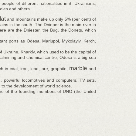
eople of different nationalities in it: Ukrainians,
oles and others.
lat
and mountains make up only 5% (per cent) of
ins in the south. The Dnieper is the main river in
there are the Dniester, the Bug, the Donets, which
ant ports as Odesa, Mariupol, Mykolayiv, Kerch,
f Ukraine, Kharkiv, which used to be the capital of
coalmining and chemical centre, Odesa is a big sea
marble
ch in coal, iron, lead, ore, graphite,
and
rs, powerful locomotives and computers, TV sets,
n
to the development of world science.
s one of the founding members of UNO (the United