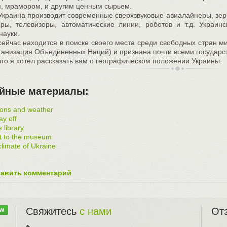
, мрамором, и другим ценным сырьем.
Украина производит современные сверхзвуковые авиалайнеры, з
ры, телевизоры, автоматические линии, роботов и т.д. Украин
науки.
сейчас находится в поиске своего места среди свободных стран м
анизация Объединенных Наций) и признана почти всеми государс
 что я хотел рассказать вам о географическом положении Украины.
йные материалы:
ons and weather
y off
e library
it to the museum
limate of Ukraine
авить комментарий
Свяжитесь
с нами
От