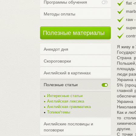
Программы обучения
flat 
marb
Методы оплаты
raw 
supe
Полезные материалы
contr
Я живу в
Анекдот дня
Государс
Страна р
Скороговорки
Польшей,
площадь 
Английский в картинках
люди раз
Украина 
Полезные статьи
5% (проц
главной 
Интересные статьи
обеспечи
Английская лексика
Украина
Английская грамматика
Николаев
Топики/темы
Как и лю
то стол
химическ
Английские пословицы и
другие.
поговорки
С точки 