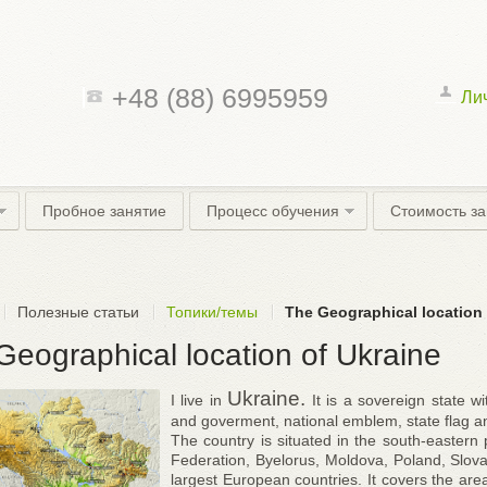
+48 (88) 6995959
Ли
Пробное занятие
Процесс обучения
Стоимость з
Полезные статьи
Топики/темы
The Geographical location 
Geographical location of Ukraine
Ukraine.
I live in
It is a sovereign state wi
and goverment, national emblem, state flag 
The country is situated in the south-eastern 
Federation, Byelorus, Moldova, Poland, Slov
largest European countries. It covers the are