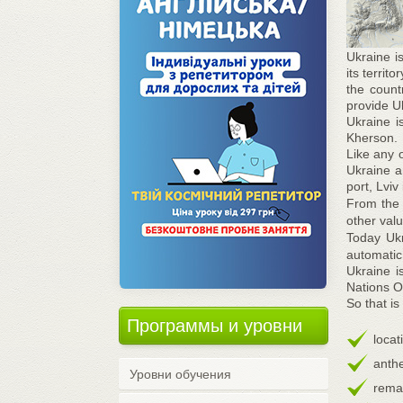
Ukraine i
its terri
the count
provide U
Ukraine i
Kherson.
Like any o
Ukraine a
port, Lviv
From the p
other val
Today Uk
automatic 
Ukraine i
Nations Or
So that is
Программы и уровни
loca
anth
Уровни обучения
rema